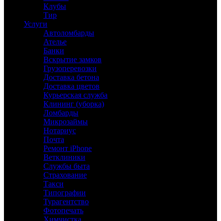
Клубы
Тир
Услуги
Автоломбарды
Ателье
Банки
Вскрытие замков
Грузоперевозки
Доставка бетона
Доставка цветов
Курьерская служба
Клининг (уборка)
Ломбарды
Микрозаймы
Нотариус
Почта
Ремонт iPhone
Ветклиники
Службы быта
Страхование
Такси
Типографии
Турагентство
Фотопечать
Химчистка