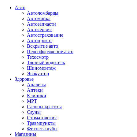
Авто
Автоломбарды
Автомойка
Автозапчасти
Автосервис
Автострахование
Автопрокат
Вскрытие авто
Переоформление авто
Техосмотр
Трезвый водитель
Шиномонтаж
Эвакуатор
Здоровье
Анализы
Аптеки
Клиники
МРТ
Салоны красоты
Сауны
Стоматология
Травмпункты
Фитнес-клубы
Магазины