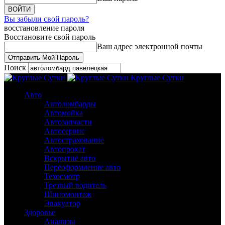
Вы забыли свой пароль?
восстановление пароля
Восстановите свой пароль
Ваш адрес электронной почты
Поиск
Круглые Сутки
Авто
Автоломбарды
Автомойка
Автозапчасти
Автосервис
Автострахование
Автопрокат
Вскрытие авто
Переоформление авто
Техосмотр
Трезвый водитель
Шиномонтаж
Эвакуатор
Здоровье
Анализы