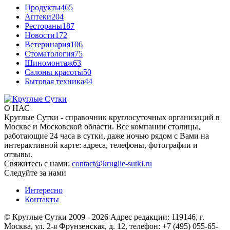
Продукты
465
Аптеки
204
Рестораны
187
Новости
172
Ветеринария
106
Стоматология
75
Шиномонтаж
63
Салоны красоты
50
Бытовая техника
44
О НАС
Круглые Сутки - справочник круглосуточных организаций в
Москве и Московской области. Все компании столицы,
работающие 24 часа в сутки, даже ночью рядом с Вами на
интерактивной карте: адреса, телефоны, фотографии и
отзывы.
Свяжитесь с нами:
contact@kruglie-sutki.ru
Следуйте за нами
Интересно
Контакты
© Круглые Сутки 2009 - 2026 Адрес редакции: 119146, г.
Москва, ул. 2-я Фрунзенская, д. 12, телефон: +7 (495) 055-65-