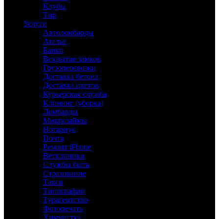
Клубы
Тир
Услуги
Автоломбарды
Ателье
Банки
Вскрытие замков
Грузоперевозки
Доставка бетона
Доставка цветов
Курьерская служба
Клининг (уборка)
Ломбарды
Микрозаймы
Нотариус
Почта
Ремонт iPhone
Ветклиники
Службы быта
Страхование
Такси
Типографии
Турагентство
Фотопечать
Химчистка