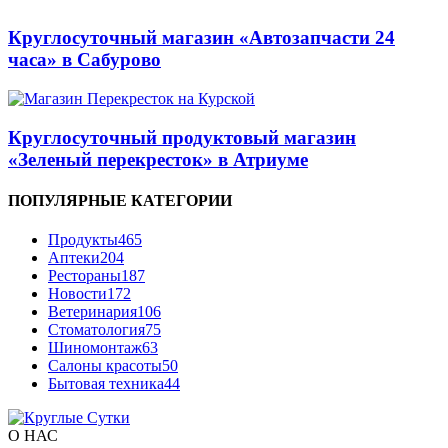
Круглосуточный магазин «Автозапчасти 24
часа» в Сабурово
Круглосуточный продуктовый магазин
«Зеленый перекресток» в Атриуме
ПОПУЛЯРНЫЕ КАТЕГОРИИ
Продукты
465
Аптеки
204
Рестораны
187
Новости
172
Ветеринария
106
Стоматология
75
Шиномонтаж
63
Салоны красоты
50
Бытовая техника
44
О НАС