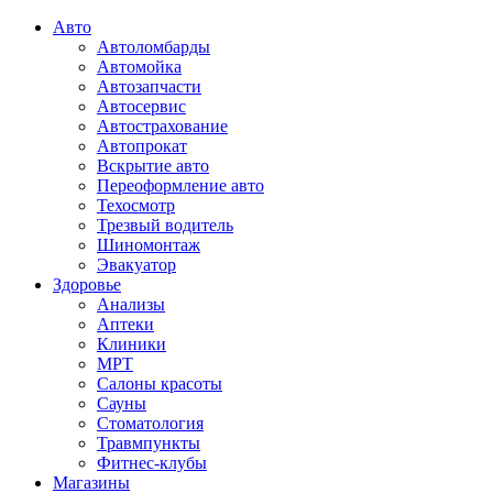
Авто
Автоломбарды
Автомойка
Автозапчасти
Автосервис
Автострахование
Автопрокат
Вскрытие авто
Переоформление авто
Техосмотр
Трезвый водитель
Шиномонтаж
Эвакуатор
Здоровье
Анализы
Аптеки
Клиники
МРТ
Салоны красоты
Сауны
Стоматология
Травмпункты
Фитнес-клубы
Магазины