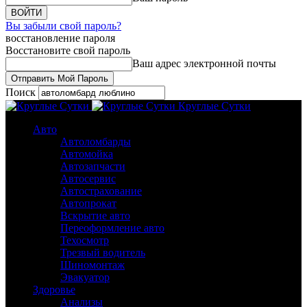
Вы забыли свой пароль?
восстановление пароля
Восстановите свой пароль
Ваш адрес электронной почты
Поиск
Круглые Сутки
Авто
Автоломбарды
Автомойка
Автозапчасти
Автосервис
Автострахование
Автопрокат
Вскрытие авто
Переоформление авто
Техосмотр
Трезвый водитель
Шиномонтаж
Эвакуатор
Здоровье
Анализы