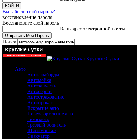
Вы забыли свой пароль?
восстановление пароля
Восстановите свой пароль
Ваш адрес электронной почты
Поиск
Круглые Сутки
Авто
Автоломбарды
Автомойка
Автозапчасти
Автосервис
Автострахование
Автопрокат
Вскрытие авто
Переоформление авто
Техосмотр
Трезвый водитель
Шиномонтаж
Эвакуатор