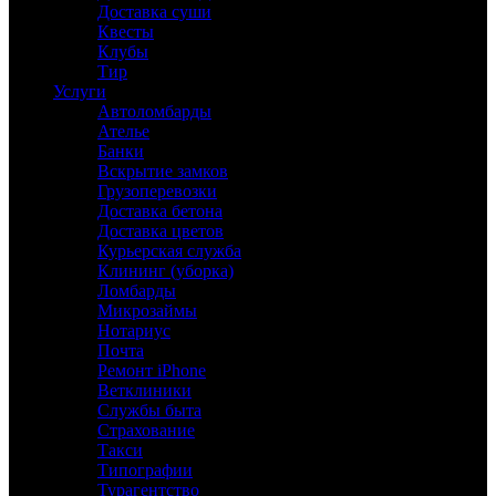
Доставка суши
Квесты
Клубы
Тир
Услуги
Автоломбарды
Ателье
Банки
Вскрытие замков
Грузоперевозки
Доставка бетона
Доставка цветов
Курьерская служба
Клининг (уборка)
Ломбарды
Микрозаймы
Нотариус
Почта
Ремонт iPhone
Ветклиники
Службы быта
Страхование
Такси
Типографии
Турагентство