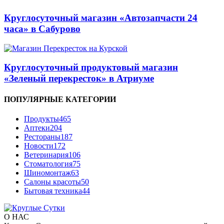
Круглосуточный магазин «Автозапчасти 24
часа» в Сабурово
Круглосуточный продуктовый магазин
«Зеленый перекресток» в Атриуме
ПОПУЛЯРНЫЕ КАТЕГОРИИ
Продукты
465
Аптеки
204
Рестораны
187
Новости
172
Ветеринария
106
Стоматология
75
Шиномонтаж
63
Салоны красоты
50
Бытовая техника
44
О НАС