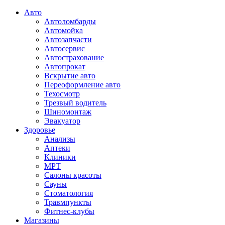
Авто
Автоломбарды
Автомойка
Автозапчасти
Автосервис
Автострахование
Автопрокат
Вскрытие авто
Переоформление авто
Техосмотр
Трезвый водитель
Шиномонтаж
Эвакуатор
Здоровье
Анализы
Аптеки
Клиники
МРТ
Салоны красоты
Сауны
Стоматология
Травмпункты
Фитнес-клубы
Магазины