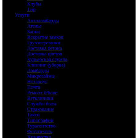
Клубы
Тир
Услуги
Автоломбарды
Ателье
Банки
Вскрытие замков
Грузоперевозки
Доставка бетона
Доставка цветов
Курьерская служба
Клининг (уборка)
Ломбарды
Микрозаймы
Нотариус
Почта
Ремонт iPhone
Ветклиники
Службы быта
Страхование
Такси
Типографии
Турагентство
Фотопечать
Химчистка