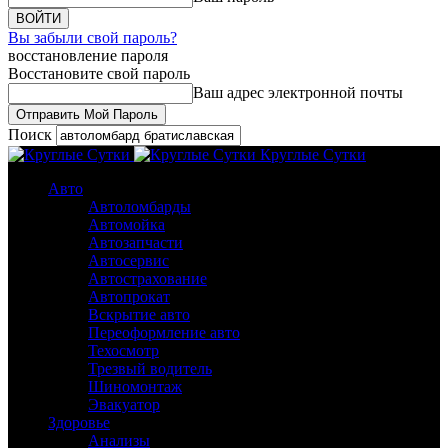
Вы забыли свой пароль?
восстановление пароля
Восстановите свой пароль
Ваш адрес электронной почты
Поиск
Круглые Сутки
Авто
Автоломбарды
Автомойка
Автозапчасти
Автосервис
Автострахование
Автопрокат
Вскрытие авто
Переоформление авто
Техосмотр
Трезвый водитель
Шиномонтаж
Эвакуатор
Здоровье
Анализы