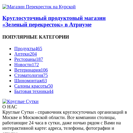
Круглосуточный продуктовый магазин
«Зеленый перекресток» в Атриуме
ПОПУЛЯРНЫЕ КАТЕГОРИИ
Продукты
465
Аптеки
204
Рестораны
187
Новости
172
Ветеринария
106
Стоматология
75
Шиномонтаж
63
Салоны красоты
50
Бытовая техника
44
О НАС
Круглые Сутки - справочник круглосуточных организаций в
Москве и Московской области. Все компании столицы,
работающие 24 часа в сутки, даже ночью рядом с Вами на
интерактивной карте: адреса, телефоны, фотографии и