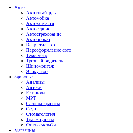
Авто
Автоломбарды
Автомойка
Автозапчасти
Автосервис
Автострахование
Автопрокат
Вскрытие авто
Переоформление авто
Техосмотр
Трезвый водитель
Шиномонтаж
Эвакуатор
Здоровье
Анализы
Аптеки
Клиники
МРТ
Салоны красоты
Сауны
Стоматология
Травмпункты
Фитнес-клубы
Магазины