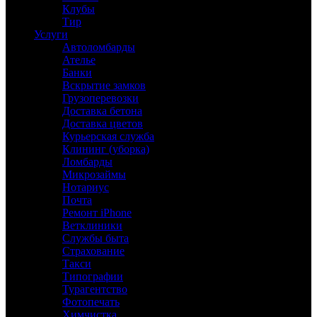
Клубы
Тир
Услуги
Автоломбарды
Ателье
Банки
Вскрытие замков
Грузоперевозки
Доставка бетона
Доставка цветов
Курьерская служба
Клининг (уборка)
Ломбарды
Микрозаймы
Нотариус
Почта
Ремонт iPhone
Ветклиники
Службы быта
Страхование
Такси
Типографии
Турагентство
Фотопечать
Химчистка