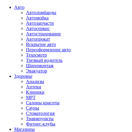
Авто
Автоломбарды
Автомойка
Автозапчасти
Автосервис
Автострахование
Автопрокат
Вскрытие авто
Переоформление авто
Техосмотр
Трезвый водитель
Шиномонтаж
Эвакуатор
Здоровье
Анализы
Аптеки
Клиники
МРТ
Салоны красоты
Сауны
Стоматология
Травмпункты
Фитнес-клубы
Магазины