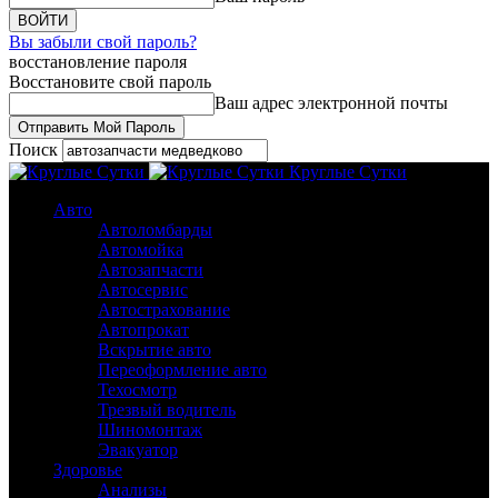
Вы забыли свой пароль?
восстановление пароля
Восстановите свой пароль
Ваш адрес электронной почты
Поиск
Круглые Сутки
Авто
Автоломбарды
Автомойка
Автозапчасти
Автосервис
Автострахование
Автопрокат
Вскрытие авто
Переоформление авто
Техосмотр
Трезвый водитель
Шиномонтаж
Эвакуатор
Здоровье
Анализы