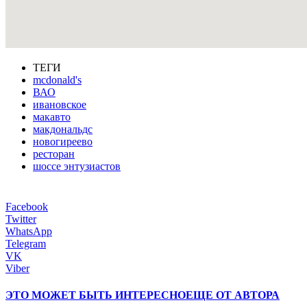
ТЕГИ
mcdonald's
ВАО
ивановское
макавто
макдональдс
новогиреево
ресторан
шоссе энтузиастов
Facebook
Twitter
WhatsApp
Telegram
VK
Viber
ЭТО МОЖЕТ БЫТЬ ИНТЕРЕСНО
ЕЩЕ ОТ АВТОРА