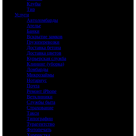
Клубы
Тир
Услуги
Автоломбарды
Ателье
Банки
Вскрытие замков
Грузоперевозки
Доставка бетона
Доставка цветов
Курьерская служба
Клининг (уборка)
Ломбарды
Микрозаймы
Нотариус
Почта
Ремонт iPhone
Ветклиники
Службы быта
Страхование
Такси
Типографии
Турагентство
Фотопечать
Химчистка