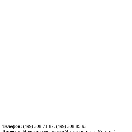
Телефон:
(499) 308-71-87, (499) 308-85-93
Адрес:
м. Новогиреево, шоссе Энтузиастов, д. 63, стр. 1