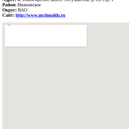
Район:
Ивановское
Округ:
ВАО
Сайт:
http://www.mcdonalds.ru