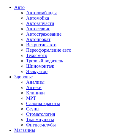
Авто
Автоломбарды
Автомойка
Автозапчасти
Автосервис
Автострахование
Автопрокат
Вскрытие авто
Переоформление авто
Техосмотр
Трезвый водитель
Шиномонтаж
Эвакуатор
Здоровье
Анализы
Аптеки
Клиники
МРТ
Салоны красоты
Сауны
Стоматология
Травмпункты
Фитнес-клубы
Магазины