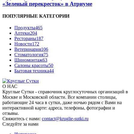
«Зеленый перекресток» в Атриуме
ПОПУЛЯРНЫЕ КАТЕГОРИИ
Продукты
465
Аптеки
204
Рестораны
187
Новости
172
Ветеринария
106
Стоматология
75
Шиномонтаж
63
Салоны красоты
50
Бытовая техника
44
О НАС
Круглые Сутки - справочник круглосуточных организаций в
Москве и Московской области. Все компании столицы,
работающие 24 часа в сутки, даже ночью рядом с Вами на
интерактивной карте: адреса, телефоны, фотографии и
отзывы.
Свяжитесь с нами:
contact@kruglie-sutki.ru
Следуйте за нами