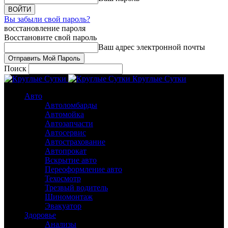
Вы забыли свой пароль?
восстановление пароля
Восстановите свой пароль
Ваш адрес электронной почты
Поиск
Круглые Сутки
Авто
Автоломбарды
Автомойка
Автозапчасти
Автосервис
Автострахование
Автопрокат
Вскрытие авто
Переоформление авто
Техосмотр
Трезвый водитель
Шиномонтаж
Эвакуатор
Здоровье
Анализы