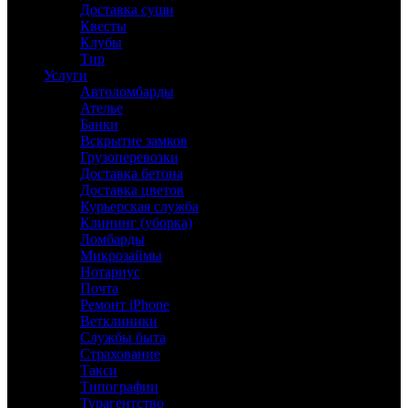
Доставка суши
Квесты
Клубы
Тир
Услуги
Автоломбарды
Ателье
Банки
Вскрытие замков
Грузоперевозки
Доставка бетона
Доставка цветов
Курьерская служба
Клининг (уборка)
Ломбарды
Микрозаймы
Нотариус
Почта
Ремонт iPhone
Ветклиники
Службы быта
Страхование
Такси
Типографии
Турагентство