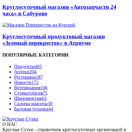
Круглосуточный магазин «Автозапчасти 24
часа» в Сабурово
Круглосуточный продуктовый магазин
«Зеленый перекресток» в Атриуме
ПОПУЛЯРНЫЕ КАТЕГОРИИ
Продукты
465
Аптеки
204
Рестораны
187
Новости
172
Ветеринария
106
Стоматология
75
Шиномонтаж
63
Салоны красоты
50
Бытовая техника
44
О НАС
Круглые Сутки - справочник круглосуточных организаций в