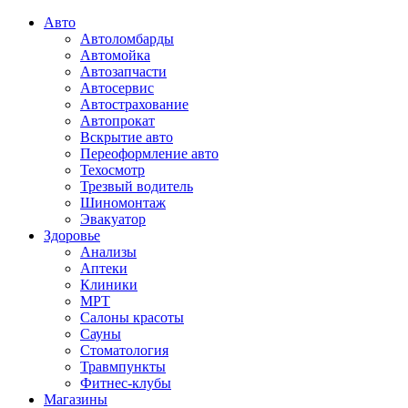
Авто
Автоломбарды
Автомойка
Автозапчасти
Автосервис
Автострахование
Автопрокат
Вскрытие авто
Переоформление авто
Техосмотр
Трезвый водитель
Шиномонтаж
Эвакуатор
Здоровье
Анализы
Аптеки
Клиники
МРТ
Салоны красоты
Сауны
Стоматология
Травмпункты
Фитнес-клубы
Магазины