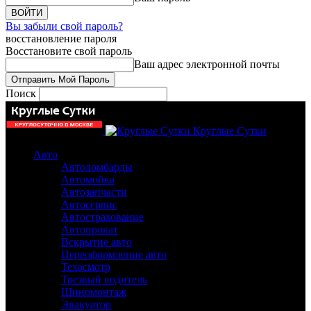
Вы забыли свой пароль?
восстановление пароля
Восстановите свой пароль
Ваш адрес электронной почты
Поиск
Круглые Сутки
Авто
Автоломбарды
Автомойка
Автозапчасти
Автосервис
Автострахование
Автопрокат
Вскрытие авто
Переоформление авто
Техосмотр
Трезвый водитель
Шиномонтаж
Эвакуатор