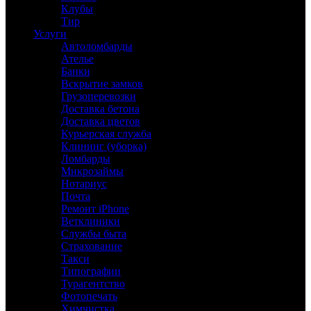
Клубы
Тир
Услуги
Автоломбарды
Ателье
Банки
Вскрытие замков
Грузоперевозки
Доставка бетона
Доставка цветов
Курьерская служба
Клининг (уборка)
Ломбарды
Микрозаймы
Нотариус
Почта
Ремонт iPhone
Ветклиники
Службы быта
Страхование
Такси
Типографии
Турагентство
Фотопечать
Химчистка