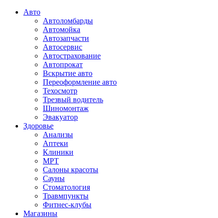
Авто
Автоломбарды
Автомойка
Автозапчасти
Автосервис
Автострахование
Автопрокат
Вскрытие авто
Переоформление авто
Техосмотр
Трезвый водитель
Шиномонтаж
Эвакуатор
Здоровье
Анализы
Аптеки
Клиники
МРТ
Салоны красоты
Сауны
Стоматология
Травмпункты
Фитнес-клубы
Магазины