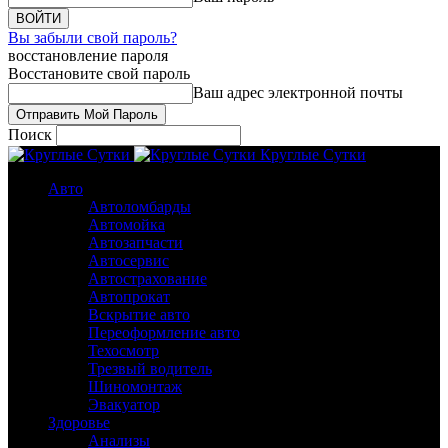
Вы забыли свой пароль?
восстановление пароля
Восстановите свой пароль
Ваш адрес электронной почты
Поиск
Круглые Сутки
Авто
Автоломбарды
Автомойка
Автозапчасти
Автосервис
Автострахование
Автопрокат
Вскрытие авто
Переоформление авто
Техосмотр
Трезвый водитель
Шиномонтаж
Эвакуатор
Здоровье
Анализы