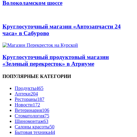
Волоколамском шоссе
Круглосуточный магазин «Автозапчасти 24
часа» в Сабурово
Круглосуточный продуктовый магазин
«Зеленый перекресток» в Атриуме
ПОПУЛЯРНЫЕ КАТЕГОРИИ
Продукты
465
Аптеки
204
Рестораны
187
Новости
172
Ветеринария
106
Стоматология
75
Шиномонтаж
63
Салоны красоты
50
Бытовая техника
44