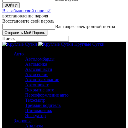
Вы забыли свой пароль?
восстановление пароля
Восстановите свой пароль
Ваш адрес электронной почты
Поиск
Круглые Сутки
Авто
Автоломбарды
Автомойка
Автозапчасти
Автосервис
Автострахование
Автопрокат
Вскрытие авто
Переоформление авто
Техосмотр
Трезвый водитель
Шиномонтаж
Эвакуатор
Здоровье
Анализы