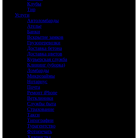
Клубы
Тир
Услуги
Автоломбарды
Ателье
Банки
Вскрытие замков
Грузоперевозки
Доставка бетона
Доставка цветов
Курьерская служба
Клининг (уборка)
Ломбарды
Микрозаймы
Нотариус
Почта
Ремонт iPhone
Ветклиники
Службы быта
Страхование
Такси
Типографии
Турагентство
Фотопечать
Химчистка