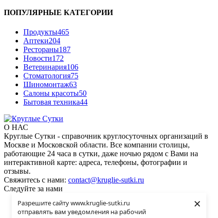
ПОПУЛЯРНЫЕ КАТЕГОРИИ
Продукты
465
Аптеки
204
Рестораны
187
Новости
172
Ветеринария
106
Стоматология
75
Шиномонтаж
63
Салоны красоты
50
Бытовая техника
44
О НАС
Круглые Сутки - справочник круглосуточных организаций в
Москве и Московской области. Все компании столицы,
работающие 24 часа в сутки, даже ночью рядом с Вами на
интерактивной карте: адреса, телефоны, фотографии и
отзывы.
Свяжитесь с нами:
contact@kruglie-sutki.ru
Следуйте за нами
×
Разрешите сайту www.kruglie-sutki.ru
Интересно
отправлять вам уведомления на рабочий
Контакты