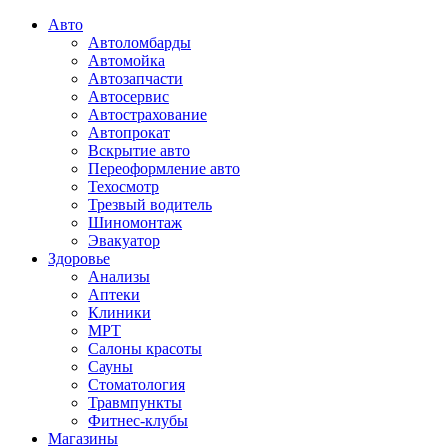
Авто
Автоломбарды
Автомойка
Автозапчасти
Автосервис
Автострахование
Автопрокат
Вскрытие авто
Переоформление авто
Техосмотр
Трезвый водитель
Шиномонтаж
Эвакуатор
Здоровье
Анализы
Аптеки
Клиники
МРТ
Салоны красоты
Сауны
Стоматология
Травмпункты
Фитнес-клубы
Магазины