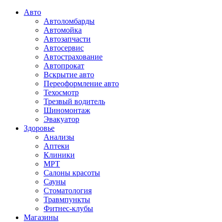
Авто
Автоломбарды
Автомойка
Автозапчасти
Автосервис
Автострахование
Автопрокат
Вскрытие авто
Переоформление авто
Техосмотр
Трезвый водитель
Шиномонтаж
Эвакуатор
Здоровье
Анализы
Аптеки
Клиники
МРТ
Салоны красоты
Сауны
Стоматология
Травмпункты
Фитнес-клубы
Магазины