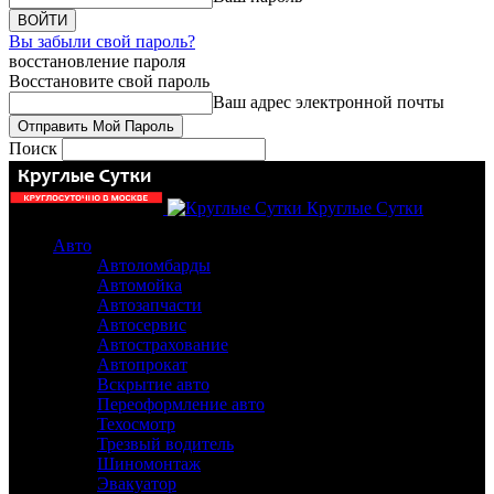
Вы забыли свой пароль?
восстановление пароля
Восстановите свой пароль
Ваш адрес электронной почты
Поиск
Круглые Сутки
Авто
Автоломбарды
Автомойка
Автозапчасти
Автосервис
Автострахование
Автопрокат
Вскрытие авто
Переоформление авто
Техосмотр
Трезвый водитель
Шиномонтаж
Эвакуатор