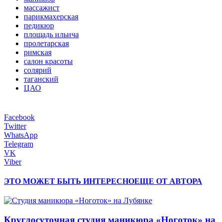
массажист
парикмахерская
педикюр
площадь ильича
пролетарская
римская
салон красоты
солярий
таганский
ЦАО
Facebook
Twitter
WhatsApp
Telegram
VK
Viber
ЭТО МОЖЕТ БЫТЬ ИНТЕРЕСНО
ЕЩЕ ОТ АВТОРА
Круглосуточная студия маникюра «Ноготок» на