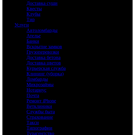
Доставка суши
Квесты
Клубы
Тир
Услуги
Автоломбарды
Ателье
Банки
Вскрытие замков
Грузоперевозки
Доставка бетона
Доставка цветов
Курьерская служба
Клининг (уборка)
Ломбарды
Микрозаймы
Нотариус
Почта
Ремонт iPhone
Ветклиники
Службы быта
Страхование
Такси
Типографии
Турагентство