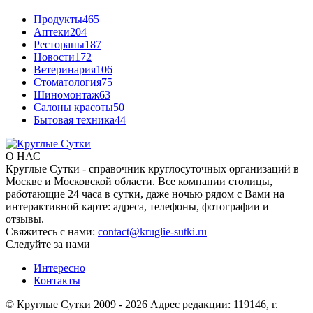
Продукты
465
Аптеки
204
Рестораны
187
Новости
172
Ветеринария
106
Стоматология
75
Шиномонтаж
63
Салоны красоты
50
Бытовая техника
44
О НАС
Круглые Сутки - справочник круглосуточных организаций в
Москве и Московской области. Все компании столицы,
работающие 24 часа в сутки, даже ночью рядом с Вами на
интерактивной карте: адреса, телефоны, фотографии и
отзывы.
Свяжитесь с нами:
contact@kruglie-sutki.ru
Следуйте за нами
Интересно
Контакты
© Круглые Сутки 2009 - 2026 Адрес редакции: 119146, г.