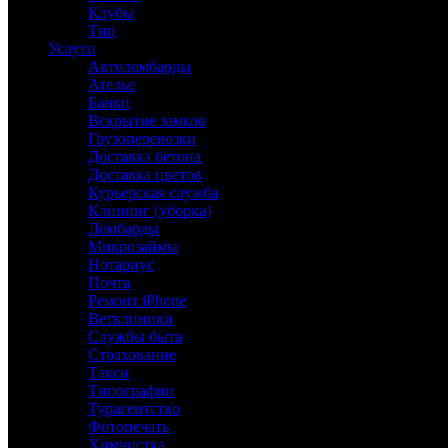
Клубы
Тир
Услуги
Автоломбарды
Ателье
Банки
Вскрытие замков
Грузоперевозки
Доставка бетона
Доставка цветов
Курьерская служба
Клининг (уборка)
Ломбарды
Микрозаймы
Нотариус
Почта
Ремонт iPhone
Ветклиники
Службы быта
Страхование
Такси
Типографии
Турагентство
Фотопечать
Химчистка