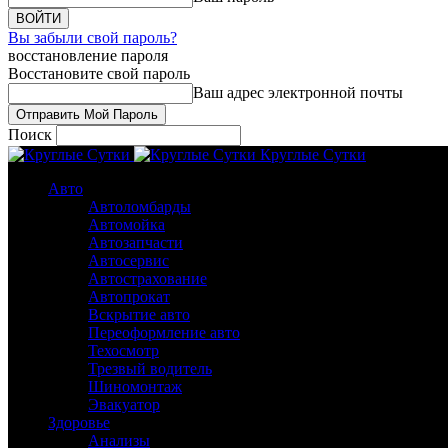
Вы забыли свой пароль?
восстановление пароля
Восстановите свой пароль
Ваш адрес электронной почты
Поиск
Круглые Сутки
Авто
Автоломбарды
Автомойка
Автозапчасти
Автосервис
Автострахование
Автопрокат
Вскрытие авто
Переоформление авто
Техосмотр
Трезвый водитель
Шиномонтаж
Эвакуатор
Здоровье
Анализы