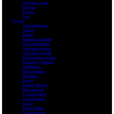
Доставка суши
Квесты
Клубы
Тир
Услуги
Автоломбарды
Ателье
Банки
Вскрытие замков
Грузоперевозки
Доставка бетона
Доставка цветов
Курьерская служба
Клининг (уборка)
Ломбарды
Микрозаймы
Нотариус
Почта
Ремонт iPhone
Ветклиники
Службы быта
Страхование
Такси
Типографии
Турагентство