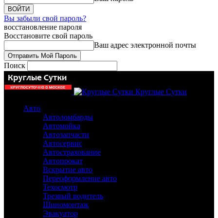
Вы забыли свой пароль?
восстановление пароля
Восстановите свой пароль
Ваш адрес электронной почты
Поиск
Круглые Сутки
Авто
Автоломбарды
Автомойка
Автозапчасти
Автосервис
Автострахование
Автопрокат
Вскрытие авто
Переоформление авто
Техосмотр
Трезвый водитель
Шиномонтаж
Эвакуатор