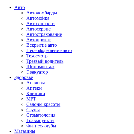
Авто
Автоломбарды
Автомойка
Автозапчасти
Автосервис
Автострахование
Автопрокат
Вскрытие авто
Переоформление авто
Техосмотр
Трезвый водитель
Шиномонтаж
Эвакуатор
Здоровье
Анализы
Аптеки
Клиники
МРТ
Салоны красоты
Сауны
Стоматология
Травмпункты
Фитнес-клубы
Магазины