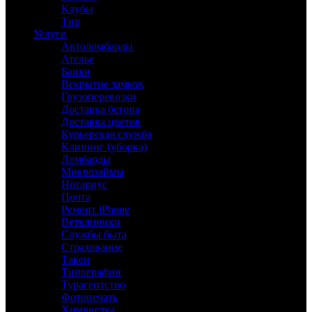
Клубы
Тир
Услуги
Автоломбарды
Ателье
Банки
Вскрытие замков
Грузоперевозки
Доставка бетона
Доставка цветов
Курьерская служба
Клининг (уборка)
Ломбарды
Микрозаймы
Нотариус
Почта
Ремонт iPhone
Ветклиники
Службы быта
Страхование
Такси
Типографии
Турагентство
Фотопечать
Химчистка