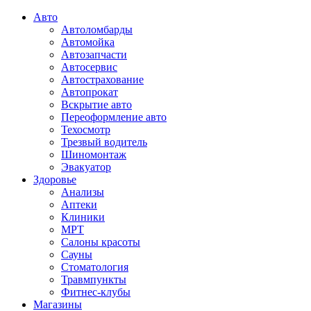
Авто
Автоломбарды
Автомойка
Автозапчасти
Автосервис
Автострахование
Автопрокат
Вскрытие авто
Переоформление авто
Техосмотр
Трезвый водитель
Шиномонтаж
Эвакуатор
Здоровье
Анализы
Аптеки
Клиники
МРТ
Салоны красоты
Сауны
Стоматология
Травмпункты
Фитнес-клубы
Магазины