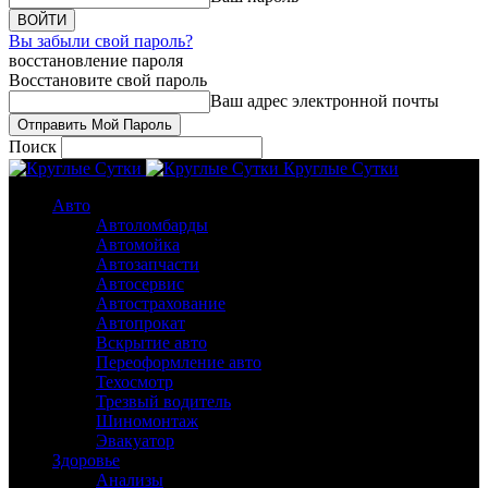
Вы забыли свой пароль?
восстановление пароля
Восстановите свой пароль
Ваш адрес электронной почты
Поиск
Круглые Сутки
Авто
Автоломбарды
Автомойка
Автозапчасти
Автосервис
Автострахование
Автопрокат
Вскрытие авто
Переоформление авто
Техосмотр
Трезвый водитель
Шиномонтаж
Эвакуатор
Здоровье
Анализы