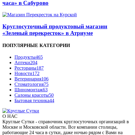
часа» в Сабурово
Круглосуточный продуктовый магазин
«Зеленый перекресток» в Атриуме
ПОПУЛЯРНЫЕ КАТЕГОРИИ
Продукты
465
Аптеки
204
Рестораны
187
Новости
172
Ветеринария
106
Стоматология
75
Шиномонтаж
63
Салоны красоты
50
Бытовая техника
44
О НАС
Круглые Сутки - справочник круглосуточных организаций в
Москве и Московской области. Все компании столицы,
работающие 24 часа в сутки, даже ночью рядом с Вами на