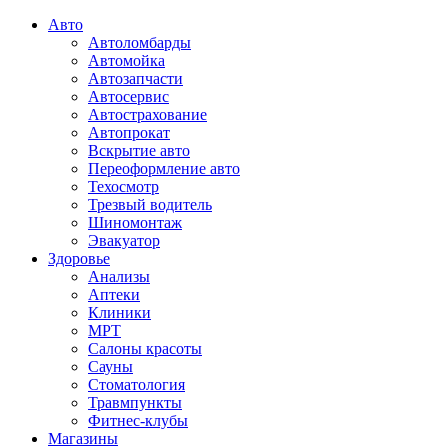
Авто
Автоломбарды
Автомойка
Автозапчасти
Автосервис
Автострахование
Автопрокат
Вскрытие авто
Переоформление авто
Техосмотр
Трезвый водитель
Шиномонтаж
Эвакуатор
Здоровье
Анализы
Аптеки
Клиники
МРТ
Салоны красоты
Сауны
Стоматология
Травмпункты
Фитнес-клубы
Магазины