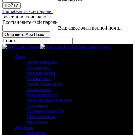
Вы забыли свой пароль?
восстановление пароля
Восстановите свой пароль
Ваш адрес электронной почты
Поиск
Круглые Сутки
Авто
Автоломбарды
Автомойка
Автозапчасти
Автосервис
Автострахование
Автопрокат
Вскрытие авто
Переоформление авто
Техосмотр
Трезвый водитель
Шиномонтаж
Эвакуатор
Здоровье
Анализы