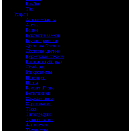
Клубы
Тир
Услуги
Автоломбарды
Ателье
Банки
Вскрытие замков
Грузоперевозки
Доставка бетона
Доставка цветов
Курьерская служба
Клининг (уборка)
Ломбарды
Микрозаймы
Нотариус
Почта
Ремонт iPhone
Ветклиники
Службы быта
Страхование
Такси
Типографии
Турагентство
Фотопечать
Химчистка