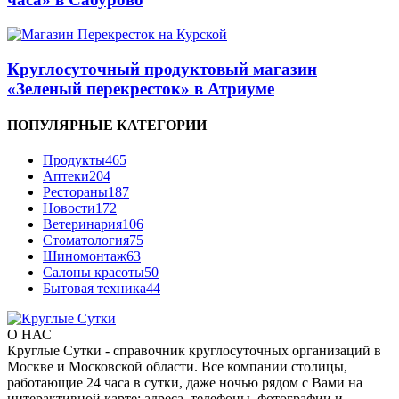
Круглосуточный продуктовый магазин
«Зеленый перекресток» в Атриуме
ПОПУЛЯРНЫЕ КАТЕГОРИИ
Продукты
465
Аптеки
204
Рестораны
187
Новости
172
Ветеринария
106
Стоматология
75
Шиномонтаж
63
Салоны красоты
50
Бытовая техника
44
О НАС
Круглые Сутки - справочник круглосуточных организаций в
Москве и Московской области. Все компании столицы,
работающие 24 часа в сутки, даже ночью рядом с Вами на
интерактивной карте: адреса, телефоны, фотографии и