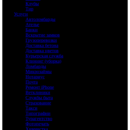
Клубы
Тир
Услуги
Автоломбарды
Ателье
Банки
Вскрытие замков
Грузоперевозки
Доставка бетона
Доставка цветов
Курьерская служба
Клининг (уборка)
Ломбарды
Микрозаймы
Нотариус
Почта
Ремонт iPhone
Ветклиники
Службы быта
Страхование
Такси
Типографии
Турагентство
Фотопечать
Химчистка