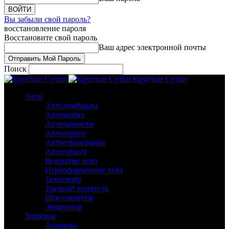
Вы забыли свой пароль?
восстановление пароля
Восстановите свой пароль
Ваш адрес электронной почты
Поиск
Круглые Сутки
Авто
Автоломбарды
Автомойка
Автозапчасти
Автосервис
Автострахование
Автопрокат
Вскрытие авто
Переоформление авто
Техосмотр
Трезвый водитель
Шиномонтаж
Эвакуатор
Здоровье
Анализы