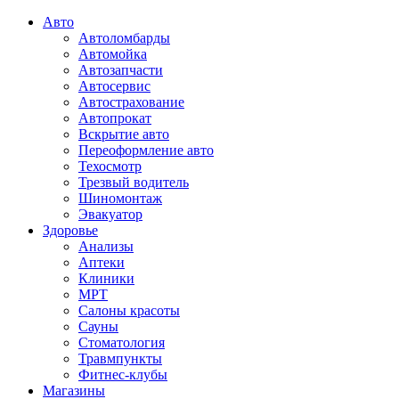
Авто
Автоломбарды
Автомойка
Автозапчасти
Автосервис
Автострахование
Автопрокат
Вскрытие авто
Переоформление авто
Техосмотр
Трезвый водитель
Шиномонтаж
Эвакуатор
Здоровье
Анализы
Аптеки
Клиники
МРТ
Салоны красоты
Сауны
Стоматология
Травмпункты
Фитнес-клубы
Магазины