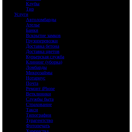
Клубы
Тир
Услуги
Автоломбарды
Ателье
Банки
Вскрытие замков
Грузоперевозки
Доставка бетона
Доставка цветов
Курьерская служба
Клининг (уборка)
Ломбарды
Микрозаймы
Нотариус
Почта
Ремонт iPhone
Ветклиники
Службы быта
Страхование
Такси
Типографии
Турагентство
Фотопечать
Химчистка