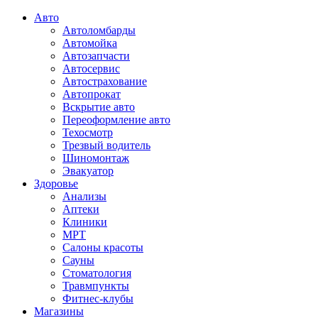
Авто
Автоломбарды
Автомойка
Автозапчасти
Автосервис
Автострахование
Автопрокат
Вскрытие авто
Переоформление авто
Техосмотр
Трезвый водитель
Шиномонтаж
Эвакуатор
Здоровье
Анализы
Аптеки
Клиники
МРТ
Салоны красоты
Сауны
Стоматология
Травмпункты
Фитнес-клубы
Магазины