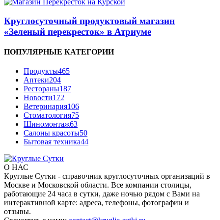
Круглосуточный продуктовый магазин
«Зеленый перекресток» в Атриуме
ПОПУЛЯРНЫЕ КАТЕГОРИИ
Продукты
465
Аптеки
204
Рестораны
187
Новости
172
Ветеринария
106
Стоматология
75
Шиномонтаж
63
Салоны красоты
50
Бытовая техника
44
О НАС
Круглые Сутки - справочник круглосуточных организаций в
Москве и Московской области. Все компании столицы,
работающие 24 часа в сутки, даже ночью рядом с Вами на
интерактивной карте: адреса, телефоны, фотографии и
отзывы.