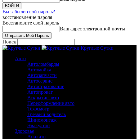
Вы забыли свой пароль?
восстановление пароля
Восстановите свой пароль
Ваш адрес электронной почты
Поиск
Круглые Сутки
Авто
Автоломбарды
Автомойка
Автозапчасти
Автосервис
Автострахование
Автопрокат
Вскрытие авто
Переоформление авто
Техосмотр
Трезвый водитель
Шиномонтаж
Эвакуатор
Здоровье
Анализы