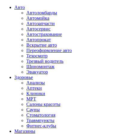
Авто
Автоломбарды
Автомойка
Автозапчасти
Автосервис
Автострахование
Автопрокат
Вскрытие авто
Переоформление авто
Техосмотр
Трезвый водитель
Шиномонтаж
Эвакуатор
Здоровье
Анализы
Аптеки
Клиники
МРТ
Салоны красоты
Сауны
Стоматология
Травмпункты
Фитнес-клубы
Магазины