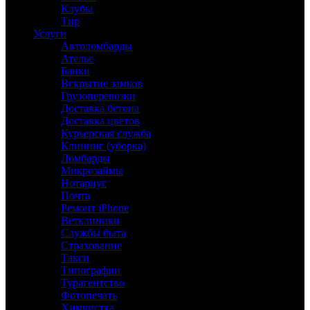
Клубы
Тир
Услуги
Автоломбарды
Ателье
Банки
Вскрытие замков
Грузоперевозки
Доставка бетона
Доставка цветов
Курьерская служба
Клининг (уборка)
Ломбарды
Микрозаймы
Нотариус
Почта
Ремонт iPhone
Ветклиники
Службы быта
Страхование
Такси
Типографии
Турагентство
Фотопечать
Химчистка