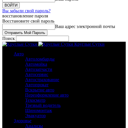
Вы забыли свой пароль?
восстановление пароля
Восстановите свой пароль
Ваш адрес электронной почты
Поиск
Круглые Сутки
Авто
Автоломбарды
Автомойка
Автозапчасти
Автосервис
Автострахование
Автопрокат
Вскрытие авто
Переоформление авто
Техосмотр
Трезвый водитель
Шиномонтаж
Эвакуатор
Здоровье
Анализы