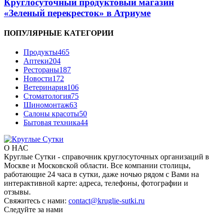
Круглосуточный продуктовый магазин
«Зеленый перекресток» в Атриуме
ПОПУЛЯРНЫЕ КАТЕГОРИИ
Продукты
465
Аптеки
204
Рестораны
187
Новости
172
Ветеринария
106
Стоматология
75
Шиномонтаж
63
Салоны красоты
50
Бытовая техника
44
О НАС
Круглые Сутки - справочник круглосуточных организаций в
Москве и Московской области. Все компании столицы,
работающие 24 часа в сутки, даже ночью рядом с Вами на
интерактивной карте: адреса, телефоны, фотографии и
отзывы.
Свяжитесь с нами:
contact@kruglie-sutki.ru
Следуйте за нами